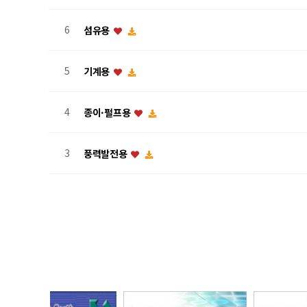
6
섬유용
5
기계용
4
종이·펄프용
3
풍력발전용
맨끝