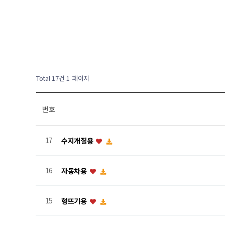
Total 17건
1 페이지
번호
17
수지개질용
16
자동차용
15
형뜨기용