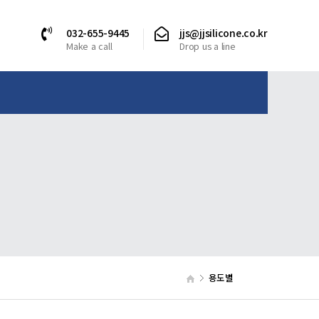
032-655-9445
jjs@jjsilicone.co.kr
Make a call
Drop us a line
용도별