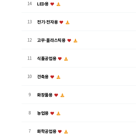
14
LED용
13
전기·전자용
12
고무·플라스틱용
11
식품공업용
10
건축용
9
화장품용
8
농업용
7
화학공업용